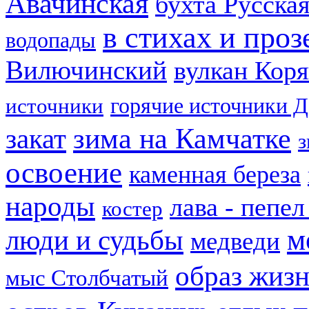
Авачинская
бухта Русска
в стихах и проз
водопады
Вилючинский
вулкан Кор
горячие источники 
источники
зима на Камчатке
закат
з
освоение
каменная береза
народы
лава - пепе
костер
м
люди и судьбы
медведи
образ жиз
мыс Столбчатый