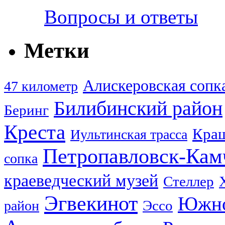
Вопросы и ответы
Метки
Алискеровская сопк
47 километр
Билибинский район
Беринг
Креста
Кра
Иультинская трасса
Петропавловск-Кам
сопка
краеведческий музей
Стеллер
Эгвекинот
Южно
Эссо
район