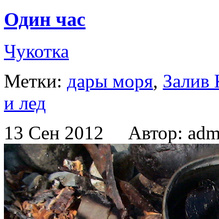
Один час
Чукотка
Метки:
дары моря
,
Залив 
и лед
13 Сен 2012 Автор: adm