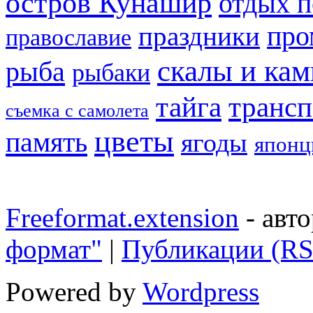
остров Кунашир
отдых по
праздники
про
православие
скалы и ка
рыба
рыбаки
тайга
трансп
съемка с самолета
цветы
память
ягоды
японц
Freeformat.extension
- авт
формат"
|
Публикации (RS
Powered by
Wordpress