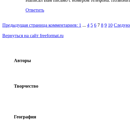
Написал Вам письмо с номером телефона. Позвонит
Ответить
Предыдущая страница комментариев:
1
...
4
5
6
7
8
9
10
Следующ
Вернуться на сайт freeformat.ru
О freeformat.ru
Авторы
Сергей Емец
Елена Емец
Людмила Еремина
Творчество
Живопись
Фото
Альбомы
Фильмы
География
Чукотка
Сахалин