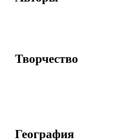
Сергей Емец
Елена Емец
Людмила Еремина
Творчество
Живопись
Фото
Альбомы
Фильмы
География