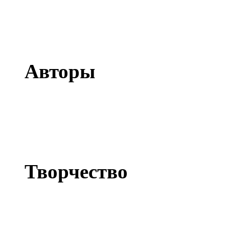
О freeformat.ru
Авторы
Сергей Емец
Елена Емец
Людмила Еремина
Творчество
Живопись
Фото