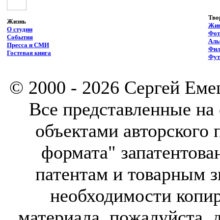
Тво
Жизнь
Жив
О студии
Фот
События
Аль
Пресса и СМИ
Фи
Гостевая книга
Фут
© 2000 - 2026 Сергей Еме
Все представленные на 
объектами авторского 
формата" запатентован
патентам и товарным з
необходимости копир
материала, пожалуйста, 